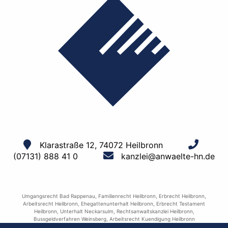
Klarastraße 12, 74072 Heilbronn
(07131) 888 41 0
kanzlei@anwaelte-hn.de
Umgangsrecht Bad Rappenau
,
Familienrecht Heilbronn
,
Erbrecht Heilbronn
,
Arbeitsrecht Heilbronn
,
Ehegattenunterhalt Heilbronn
,
Erbrecht Testament
Heilbronn
,
Unterhalt Neckarsulm
,
Rechtsanwaltskanzlei Heilbronn
,
Bussgeldverfahren Weinsberg
,
Arbeitsrecht Kuendigung Heilbronn