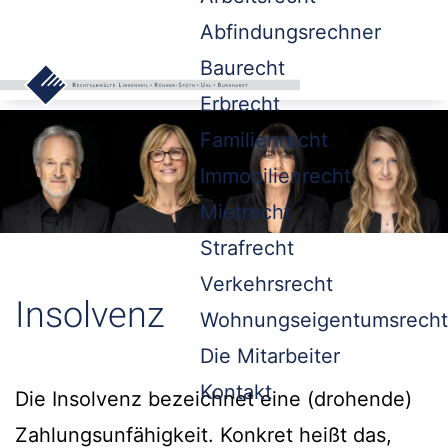
Abfindungsrechner
Baurecht
Erbrecht
Familienrecht
Immobilienrecht
Mietrecht
Strafrecht
Verkehrsrecht
Insolvenz
Wohnungseigentumsrecht
Die Mitarbeiter
Kontakt
Die Insolvenz bezeichnet eine (drohende)
Zahlungsunfähigkeit. Konkret heißt das,