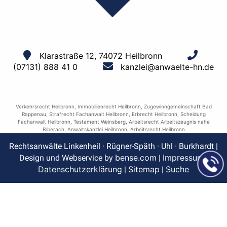
Klarastraße 12, 74072 Heilbronn
(07131) 888 41 0
kanzlei@anwaelte-hn.de
Verkehrsrecht Heilbronn
,
Immobilienrecht Heilbronn
,
Zugewinngemeinschaft Bad
Rappenau
,
Strafrecht Fachanwalt Heilbronn
,
Erbrecht Heilbronn
,
Scheidung
Fachanwalt Heilbronn
,
Testament Weinsberg
,
Arbeitsrecht Arbeitszeugnis nahe
Biberach
,
Anwaltskanzlei Heilbronn
,
Arbeitsrecht Heilbronn
Rechtsanwälte Linkenheil · Rügner-Späth · Uhl · Burkhardt |
bense.com
Impressum
Design und Webservice by
|
|
Datenschutzerklärung
Sitemap
Suche
|
|