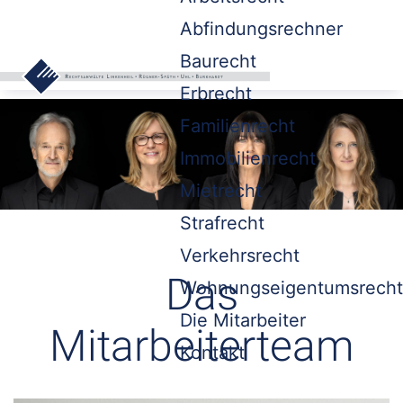
Abfindungsrechner
Baurecht
Erbrecht
Familienrecht
Immobilienrecht
Mietrecht
Strafrecht
Verkehrsrecht
Das
Wohnungseigentumsrecht
Die Mitarbeiter
Mitarbeiterteam
Kontakt