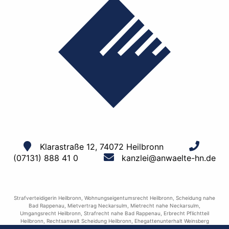
Klarastraße 12, 74072 Heilbronn
(07131) 888 41 0
kanzlei@anwaelte-hn.de
Strafverteidigerin Heilbronn
,
Wohnungseigentumsrecht Heilbronn
,
Scheidung nahe
Bad Rappenau
,
Mietvertrag Neckarsulm
,
Mietrecht nahe Neckarsulm
,
Umgangsrecht Heilbronn
,
Strafrecht nahe Bad Rappenau
,
Erbrecht Pflichtteil
Heilbronn
,
Rechtsanwalt Scheidung Heilbronn
,
Ehegattenunterhalt Weinsberg