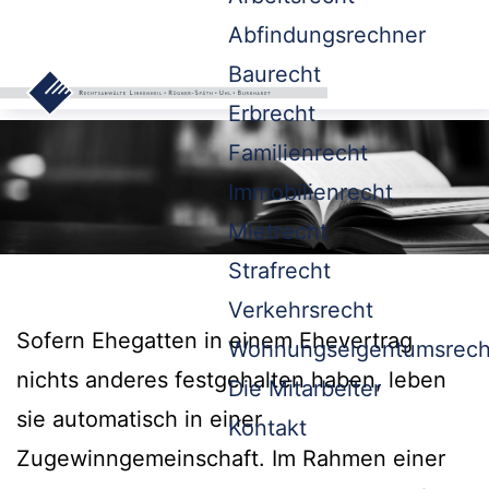
Abfindungsrechner
Baurecht
Erbrecht
Familienrecht
Immobilienrecht
Mietrecht
Strafrecht
Verkehrsrecht
Sofern Ehegatten in einem Ehevertrag
Wohnungseigentumsrech
nichts anderes festgehalten haben, leben
Die Mitarbeiter
sie automatisch in einer
Kontakt
Zugewinngemeinschaft. Im Rahmen einer