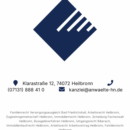
Klarastraße 12, 74072 Heilbronn
(07131) 888 41 0
kanzlei@anwaelte-hn.de
Familienrecht Versorgungsausgleich Bad Friedrichshall
,
Arbeitsrecht Heilbronn
,
Zugewinngemeinschaft Heilbronn
,
Immobilienrecht Heilbronn
,
Scheidung Fachanwalt
Heilbronn
,
Bussgeldverfahren Heilbronn
,
Umgangsrecht Biberach
,
Immobilienkaufrecht Heilbronn
,
Arbeitsrecht Arbeitsvertrag Heilbronn
,
Familienrecht
Heilbronn