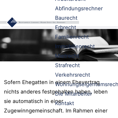
Abfindungsrechner
Baurecht
Erbrecht
Familienrecht
Immobilienrecht
Mietrecht
Strafrecht
Verkehrsrecht
Sofern Ehegatten in einem Ehevertrag
Wohnungseigentumsrech
nichts anderes festgehalten haben, leben
Die Mitarbeiter
sie automatisch in einer
Kontakt
Zugewinngemeinschaft. Im Rahmen einer