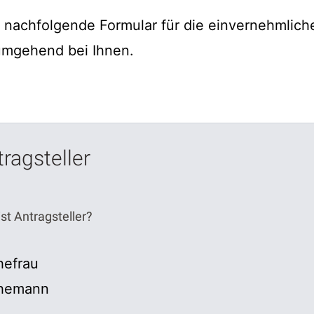
s nachfolgende Formular für die einvernehmlic
umgehend bei Ihnen.
ragsteller
st Antragsteller?
hefrau
hemann