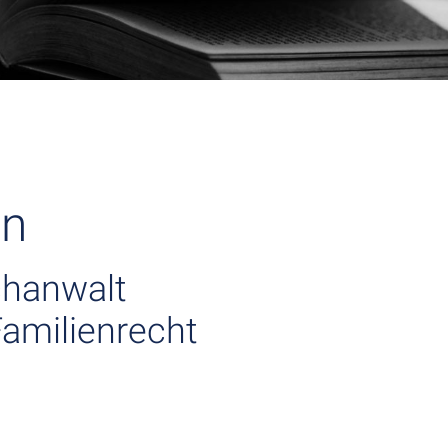
nn
chanwalt
Familienrecht