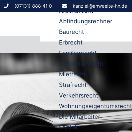
Leistungen
(07131) 888 41 0
kanzlei@anwaelte-hn.de
Arbeitsrecht
Abfindungsrechner
Baurecht
Erbrecht
Familienrecht
Immobilienrecht
Mietrecht
Strafrecht
Verkehrsrecht
Wohnungseigentumsrecht
Die Mitarbeiter
Kontakt