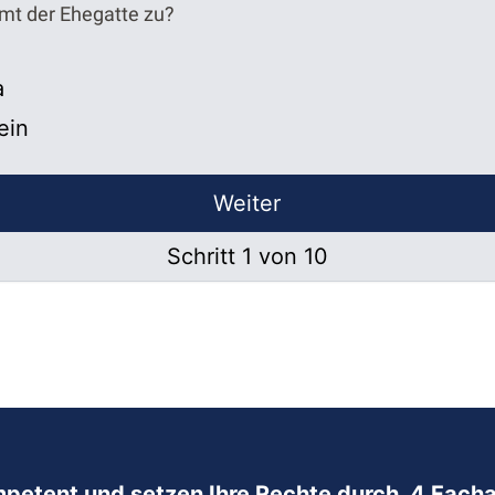
mt der Ehegatte zu?
a
ein
Weiter
Schritt 1 von 10
mpetent und setzen Ihre Rechte durch. 4 Facha