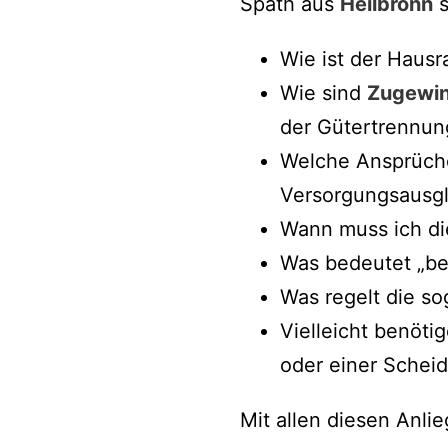
Späth aus
Heilbronn
s
Wie ist der Haus
Wie sind
Zugewin
der Gütertrennun
Welche Ansprüche
Versorgungsausgl
Wann muss ich di
Was bedeutet „beg
Was regelt die so
Vielleicht benöt
oder einer Schei
Mit allen diesen Anli