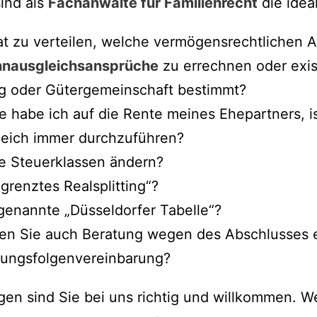
ind als
Fachanwälte für Familienrecht
die idea
rat zu verteilen, welche vermögensrechtlichen 
nausgleichsansprüche
zu errechnen oder exis
g oder Gütergemeinschaft bestimmt?
 habe ich auf die Rente meines Ehepartners, is
eich immer durchzuführen?
e Steuerklassen ändern?
renztes Realsplitting“?
genannte „Düsseldorfer Tabelle“?
igen Sie auch Beratung wegen des Abschlusses
dungsfolgenvereinbarung?
egen sind Sie bei uns richtig und willkommen. W