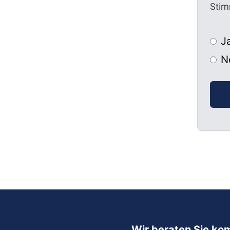
Stim
J
N
Wir beraten Sie ko