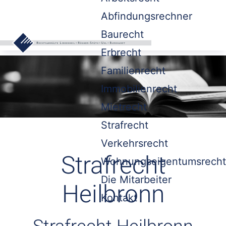
Abfindungsrechner
Baurecht
Erbrecht
Familienrecht
Immobilienrecht
Mietrecht
Strafrecht
Verkehrsrecht
Strafrecht
Wohnungseigentumsrecht
Die Mitarbeiter
Heilbronn
Kontakt