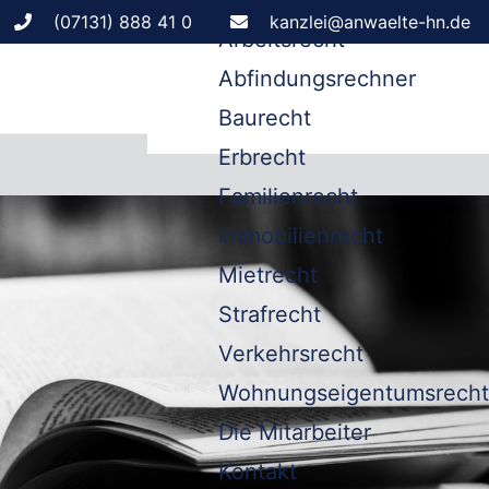
Leistungen
(07131) 888 41 0
kanzlei@anwaelte-hn.de
Arbeitsrecht
Abfindungsrechner
Baurecht
Erbrecht
Familienrecht
Immobilienrecht
Mietrecht
Strafrecht
Verkehrsrecht
Wohnungseigentumsrecht
Die Mitarbeiter
Kontakt