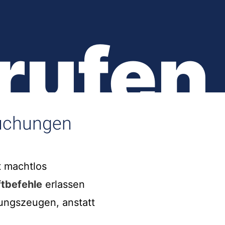
rufen
suchungen
t machtlos
tbefehle
erlassen
tungszeugen, anstatt