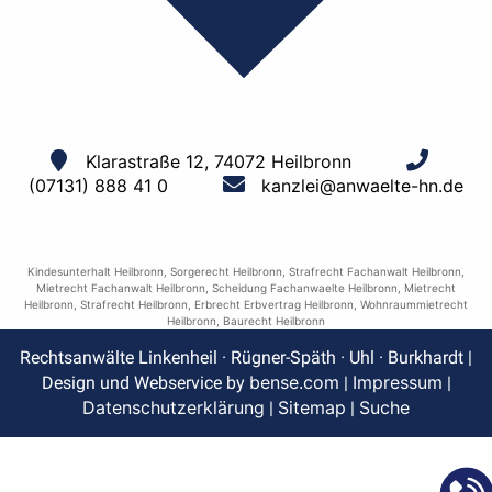
Klarastraße 12, 74072 Heilbronn
(07131) 888 41 0
kanzlei@anwaelte-hn.de
Kindesunterhalt Heilbronn
,
Sorgerecht Heilbronn
,
Strafrecht Fachanwalt Heilbronn
,
Mietrecht Fachanwalt Heilbronn
,
Scheidung Fachanwaelte Heilbronn
,
Mietrecht
Heilbronn
,
Strafrecht Heilbronn
,
Erbrecht Erbvertrag Heilbronn
,
Wohnraummietrecht
Heilbronn
,
Baurecht Heilbronn
Rechtsanwälte Linkenheil · Rügner-Späth · Uhl · Burkhardt |
bense.com
Impressum
Design und Webservice by
|
|
Datenschutzerklärung
Sitemap
Suche
|
|