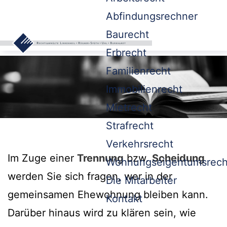
Abfindungsrechner
Baurecht
Erbrecht
Familienrecht
Immobilienrecht
Mietrecht
Strafrecht
Verkehrsrecht
Im Zuge einer
Trennung
bzw.
Scheidung
Wohnungseigentumsrech
werden Sie sich fragen, wer in der
Die Mitarbeiter
gemeinsamen Ehewohnung bleiben kann.
Kontakt
Darüber hinaus wird zu klären sein, wie