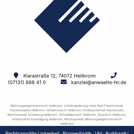
Klarastraße 12, 74072 Heilbronn
(07131) 888 41 0
kanzlei@anwaelte-hn.de
Wohnungseigentumsrecht Heilbronn
,
Unfallregulierung nahe Bad Friedrichshall
,
Fachanwaelte Heilbronn
,
Verkehrsrecht Heilbronn
,
Kindesunterhalt Neckarsulm
,
Rechtsanwalt Scheidung Heilbronn
,
Immobilienrecht Heilbronn
,
Baurecht Heilbronn
,
Arbeitsrecht Kuendigung Heilbronn
,
Rechtsanwalt Wohnungseigentumsrecht
Heilbronn
Rechtsanwälte Linkenheil · Rügner-Späth · Uhl · Burkhardt |