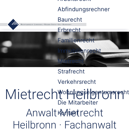
Abfindungsrechner
Baurecht
Erbrecht
Familienrecht
Immobilienrecht
Mietrecht
Strafrecht
Verkehrsrecht
Mietrecht Heilbronn
Wohnungseigentumsrecht
Die Mitarbeiter
Anwalt Mietrecht
Kontakt
Heilbronn · Fachanwalt