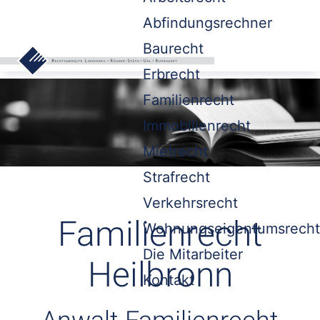
Abfindungsrechner
Baurecht
Erbrecht
Familienrecht
Immobilienrecht
Mietrecht
Strafrecht
Verkehrsrecht
Familienrecht
Wohnungseigentumsrecht
Die Mitarbeiter
Heilbronn
Kontakt