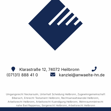
Klarastraße 12, 74072 Heilbronn
(07131) 888 41 0
kanzlei@anwaelte-hn.de
Umgangsrecht Neckarsulm
,
Unterhalt Scheidung Heilbronn
,
Zugewinngemeinschaft
Biberach
,
Erbrecht Testament Heilbronn
,
Rechtsanwaltskanzlei Heilbronn
,
Arbeitsrecht Heilbronn
,
Arbeitsrecht Kuendigung Heilbronn
,
Wohnraummietrecht
nahe Bad Rappenau
,
Sorgerecht Heilbronn
,
Arbeitsrecht Heilbronn