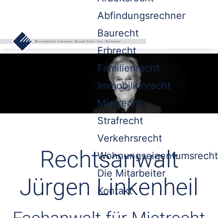
Abfindungsrechner
Baurecht
Erbrecht
Familienrecht
Immobilienrecht
Mietrecht
Strafrecht
Verkehrsrecht
Rechtsanwalt
Wohnungseigentumsrecht
Die Mitarbeiter
Jürgen Linkenheil
Kontakt