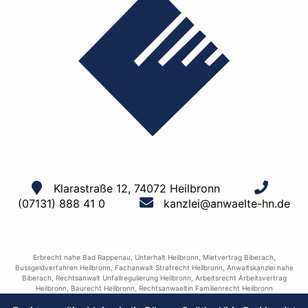
Klarastraße 12, 74072 Heilbronn
(07131) 888 41 0
kanzlei@anwaelte-hn.de
Erbrecht nahe Bad Rappenau
,
Unterhalt Heilbronn
,
Mietvertrag Biberach
,
Bussgeldverfahren Heilbronn
,
Fachanwalt Strafrecht Heilbronn
,
Anwaltskanzlei nahe
Biberach
,
Rechtsanwalt Unfallregulierung Heilbronn
,
Arbeitsrecht Arbeitsvertrag
Heilbronn
,
Baurecht Heilbronn
,
Rechtsanwaeltin Familienrecht Heilbronn