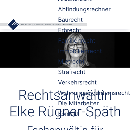
Abfindungsrechner
Baurecht
Erbrecht
Familienrecht
Immobilienrecht
Mietrecht
Strafrecht
Verkehrsrecht
Rechtsanwältin
Wohnungseigentumsrecht
Die Mitarbeiter
Elke Rügner-Späth
Kontakt