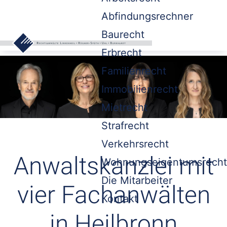
Abfindungsrechner
Baurecht
Erbrecht
Familienrecht
Immobilienrecht
Mietrecht
Strafrecht
Verkehrsrecht
Anwaltskanzlei mit
Wohnungseigentumsrecht
Die Mitarbeiter
vier Fachanwälten
Kontakt
in Heilbronn