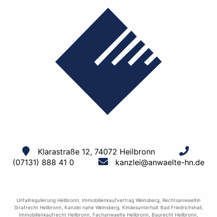
Klarastraße 12, 74072 Heilbronn
(07131) 888 41 0
kanzlei@anwaelte-hn.de
Unfallregulierung Heilbronn
,
Immobilienkaufvertrag Weinsberg
,
Rechtsanwaeltin
Strafrecht Heilbronn
,
Kanzlei nahe Weinsberg
,
Kindesunterhalt Bad Friedrichshall
,
Immobilienkaufrecht Heilbronn
,
Fachanwaelte Heilbronn
,
Baurecht Heilbronn
,