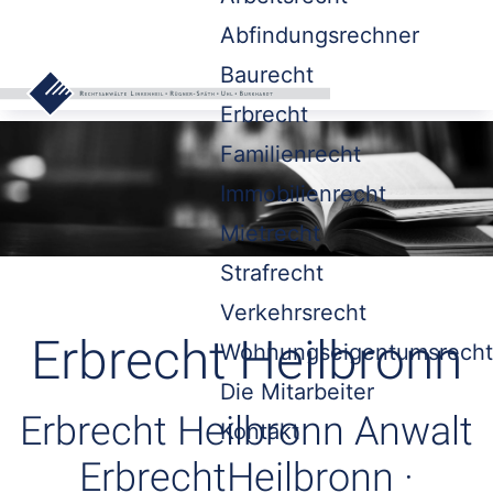
Abfindungsrechner
Baurecht
Erbrecht
Familienrecht
Immobilienrecht
Mietrecht
Strafrecht
Verkehrsrecht
Erbrecht Heilbronn
Wohnungseigentumsrecht
Die Mitarbeiter
Erbrecht Heilbronn Anwalt
Kontakt
ErbrechtHeilbronn ·