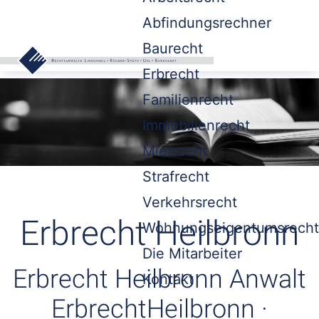
Abfindungsrechner
Baurecht
Erbrecht
Familienrecht
Immobilienrecht
Mietrecht
Strafrecht
Verkehrsrecht
Erbrecht Heilbronn
Wohnungseigentumsrecht
Die Mitarbeiter
Erbrecht Heilbronn Anwalt
Kontakt
ErbrechtHeilbronn ·