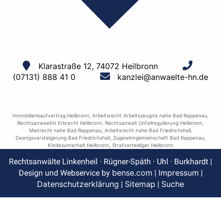
Klarastraße 12, 74072 Heilbronn
(07131) 888 41 0
kanzlei@anwaelte-hn.de
Immobilienkaufvertrag Heilbronn
,
Arbeitsrecht Arbeitszeugnis nahe Bad Rappenau
,
Rechtsanwaeltin Erbrecht Heilbronn
,
Rechtsanwalt Unfallregulierung Heilbronn
,
Mietrecht nahe Bad Rappenau
,
Arbeitsrecht nahe Bad Friedrichshall
,
Zwangsversteigerung Bad Friedrichshall
,
Zugewinngemeinschaft Bad Rappenau
,
Kindesunterhalt Heilbronn
,
Strafverteidiger Heilbronn
Rechtsanwälte Linkenheil · Rügner-Späth · Uhl · Burkhardt |
bense.com
Impressum
Design und Webservice by
|
|
Datenschutzerklärung
Sitemap
Suche
|
|