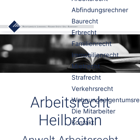
Abfindungsrechner
Baurecht
Erbrecht
Familienrecht
Immobilienrecht
Mietrecht
Strafrecht
Verkehrsrecht
Arbeitsrecht
Wohnungseigentumsre
Die Mitarbeiter
Heilbronn
Kontakt